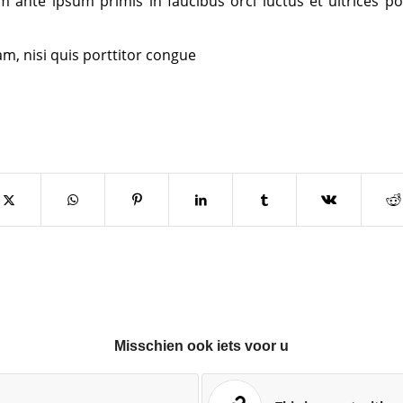
m ante ipsum primis in faucibus orci luctus et ultrices po
am, nisi quis porttitor congue
n
Misschien ook iets voor u