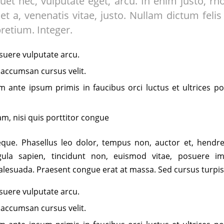
iquet nec, vulputate eget, arcu. In enim justo, rh
et a, venenatis vitae, justo. Nullam dictum feli
pretium. Integer.
uere vulputate arcu.
 accumsan cursus velit.
m ante ipsum primis in faucibus orci luctus et ultrices po
am, nisi quis porttitor congue
ue. Phasellus leo dolor, tempus non, auctor et, hendreri
igula sapien, tincidunt non, euismod vitae, posuere imp
esuada. Praesent congue erat at massa. Sed cursus turpis 
uere vulputate arcu.
 accumsan cursus velit.