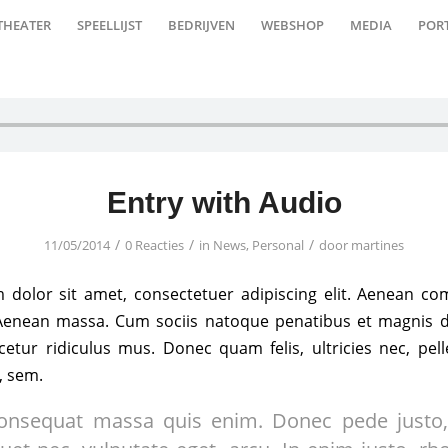
THEATER
SPEELLIJST
BEDRIJVEN
WEBSHOP
MEDIA
POR
Entry with Audio
/
/
/
11/05/2014
0 Reacties
in
News
,
Personal
door
martines
dolor sit amet, consectetuer adipiscing elit. Aenean c
Aenean massa. Cum sociis natoque penatibus et magnis d
etur ridiculus mus. Donec quam felis, ultricies nec, pel
, sem.
onsequat massa quis enim. Donec pede justo, f