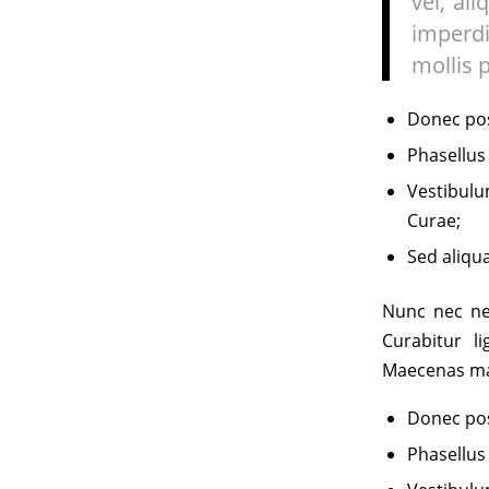
vel, al
imperdi
mollis 
Donec pos
Phasellus
Vestibulu
Curae;
Sed aliqu
Nunc nec neq
Curabitur l
Maecenas mal
Donec pos
Phasellus