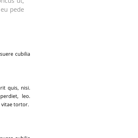
oncus ut,
s eu pede
suere cubilia
t quis, nisi.
erdiet, leo.
vitae tortor.