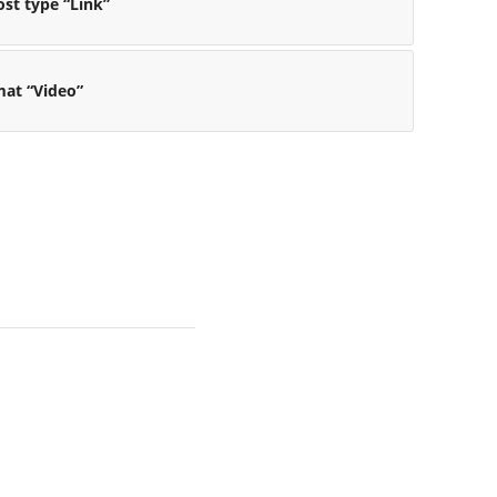
ost type “Link”
mat “Video”