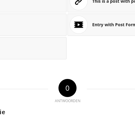
This is a post with p
Entry with Post For
0
ANTWOORDEN
ie