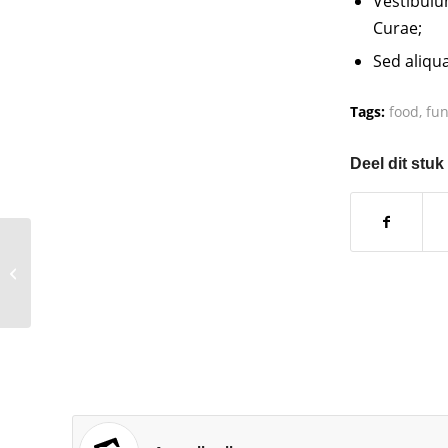
Vestibulu
Curae;
Sed aliqu
Tags:
food
,
fu
Deel dit stuk
Entry without preview
image