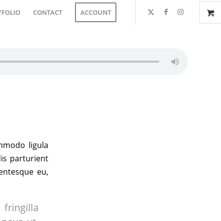
TFOLIO
CONTACT
ACCOUNT
ommodo ligula
is parturient
lentesque eu,
ringilla