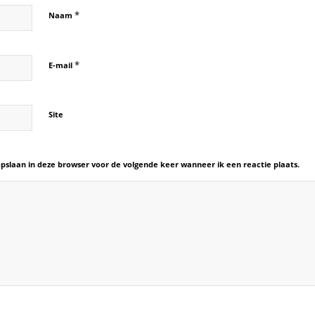
*
Naam
*
E-mail
Site
opslaan in deze browser voor de volgende keer wanneer ik een reactie plaats.