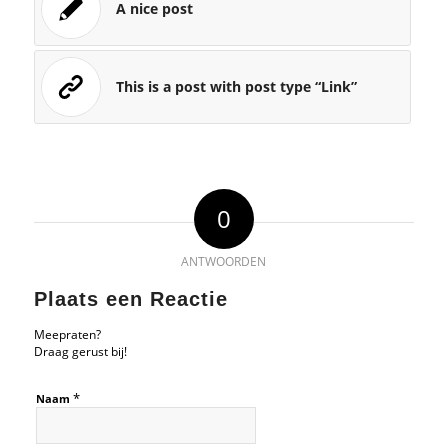
A nice post
This is a post with post type “Link”
0
ANTWOORDEN
Plaats een Reactie
Meepraten?
Draag gerust bij!
*
Naam